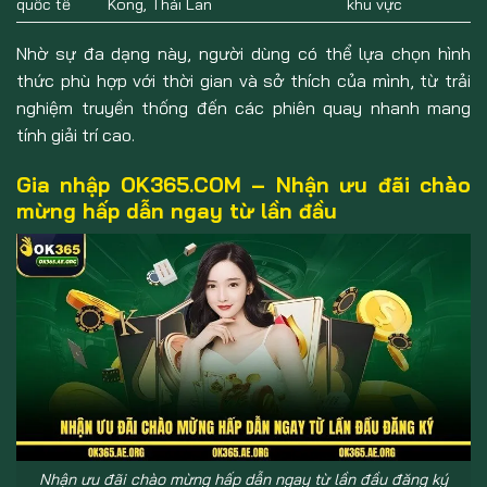
quốc tế
Kong, Thái Lan
khu vực
Nhờ sự đa dạng này, người dùng có thể lựa chọn hình
thức phù hợp với thời gian và sở thích của mình, từ trải
nghiệm truyền thống đến các phiên quay nhanh mang
tính giải trí cao.
Gia nhập OK365.COM – Nhận ưu đãi chào
mừng hấp dẫn ngay từ lần đầu
Nhận ưu đãi chào mừng hấp dẫn ngay từ lần đầu đăng ký