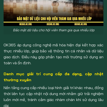
Bảo mật dữ liệu cho hội viên tham gia qua nhiều lớp
OK365 áp dụng công nghệ mã hóa hiện đại kết hợp xác
thực nhiều lớp, giúp bảo vệ thông tin cá nhân và dữ liệu
giao dịch. Điều này góp phần tạo môi trường sử dụng an
toàn và ổn định.
Danh mục giải trí cung cấp đa dạng, cập nhật
thường xuyên
Nền tảng cung cấp nhiều loại hình giải trí khác nhau, đồng
thời liên tục cập nhật nội dung mới nhằm giữ trải nghiệm
luôn mới mẻ, tránh cảm giác nhàm chán khi sử dụng lâu
dài.