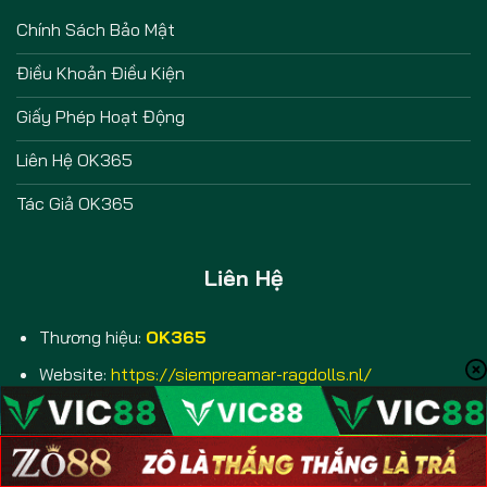
Chính Sách Bảo Mật
Điều Khoản Điều Kiện
Giấy Phép Hoạt Động
Liên Hệ OK365
Tác Giả OK365
Liên Hệ
Thương hiệu:
OK365
Website:
https://siempreamar-ragdolls.nl/
Địa chỉ: 765 Đ. Cộng Hòa, Phường 4, Tân Bình, Thành
phố Hồ Chí Minh, Việt Nam
Phone: 0336094445