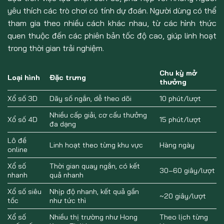
yêu thích các trò chơi có tính dự đoán. Người dùng có thể
tham gia theo nhiều cách khác nhau, từ các hình thức
quen thuộc đến các phiên bản tốc độ cao, giúp linh hoạt
trong thời gian trải nghiệm.
Chu kỳ mở
Loại hình
Đặc trưng
thưởng
Xổ số 3D
Dãy số ngắn, dễ theo dõi
10 phút/lượt
Nhiều cấp giải, cơ cấu thưởng
Xổ số 4D
15 phút/lượt
đa dạng
Lô đề
Linh hoạt theo từng khu vực
Hàng ngày
online
Xổ số
Thời gian quay ngắn, có kết
30–60 giây/lượt
nhanh
quả nhanh
Xổ số siêu
Nhịp độ nhanh, kết quả gần
~20 giây/lượt
tốc
như tức thì
Xổ số
Nhiều thị trường như Hong
Theo lịch từng