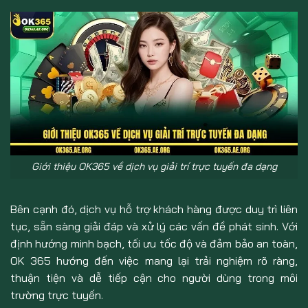
Giới thiệu OK365 về dịch vụ giải trí trực tuyến đa dạng
Bên cạnh đó, dịch vụ hỗ trợ khách hàng được duy trì liên
tục, sẵn sàng giải đáp và xử lý các vấn đề phát sinh. Với
định hướng minh bạch, tối ưu tốc độ và đảm bảo an toàn,
OK 365 hướng đến việc mang lại trải nghiệm rõ ràng,
thuận tiện và dễ tiếp cận cho người dùng trong môi
trường trực tuyến.