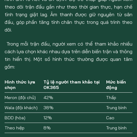
theo dõi trận đấu gần như theo thời gian thực, hạn chế
tình trạng giật lag. Âm thanh được giữ nguyên từ sân
đấu, góp phần tăng tính chân thực trong quá trình theo
dõi.
Trong mỗi trận đấu, người xem có thể tham khảo nhiều
cách lựa chọn khác nhau dựa trên diễn biến trận và thông
tin hiển thị. Một số hình thức thường được quan tâm
gồm:
Hình thức lựa
Tỷ lệ người tham khảo tại
Mức biến
chọn
OK365
động
Meron (đội chủ)
42%
Thấp
Wala (đội khách)
38%
Trung bình
BDD (hòa)
12%
Cao
Theo hiệp
8%
Trung bình