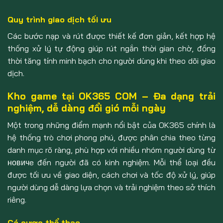
Quy trình giao dịch tối ưu
Các bước nạp và rút được thiết kế đơn giản, kết hợp hệ
thống xử lý tự động giúp rút ngắn thời gian chờ, đồng
thời tăng tính minh bạch cho người dùng khi theo dõi giao
dịch.
Kho game tại OK365 COM – Đa dạng trải
nghiệm, dễ dàng đổi gió mỗi ngày
Một trong những điểm mạnh nổi bật của OK365 chính là
hệ thống trò chơi phong phú, được phân chia theo từng
danh mục rõ ràng, phù hợp với nhiều nhóm người dùng từ
новичe đến người đã có kinh nghiệm. Mỗi thể loại đều
được tối ưu về giao diện, cách chơi và tốc độ xử lý, giúp
người dùng dễ dàng lựa chọn và trải nghiệm theo sở thích
riêng.
Cá cược thể thao