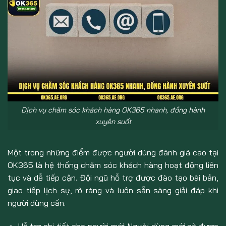
Dịch vụ chăm sóc khách hàng OK365 nhanh, đồng hành
xuyên suốt
Một trong những điểm được người dùng đánh giá cao tại
OK365 là hệ thống chăm sóc khách hàng hoạt động liên
tục và dễ tiếp cận. Đội ngũ hỗ trợ được đào tạo bài bản,
giao tiếp lịch sự, rõ ràng và luôn sẵn sàng giải đáp khi
người dùng cần.