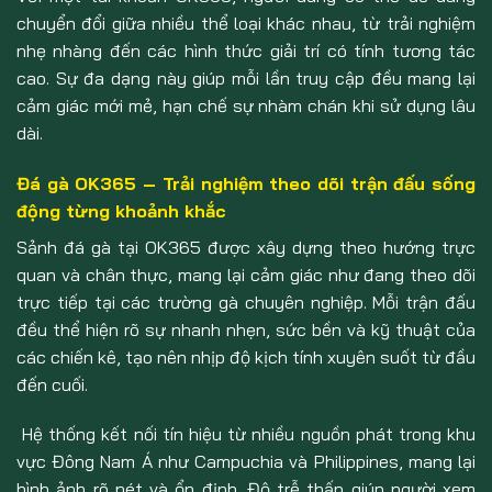
chuyển đổi giữa nhiều thể loại khác nhau, từ trải nghiệm
nhẹ nhàng đến các hình thức giải trí có tính tương tác
cao. Sự đa dạng này giúp mỗi lần truy cập đều mang lại
cảm giác mới mẻ, hạn chế sự nhàm chán khi sử dụng lâu
dài.
Đá gà OK365 – Trải nghiệm theo dõi trận đấu sống
động từng khoảnh khắc
Sảnh đá gà tại OK365 được xây dựng theo hướng trực
quan và chân thực, mang lại cảm giác như đang theo dõi
trực tiếp tại các trường gà chuyên nghiệp. Mỗi trận đấu
đều thể hiện rõ sự nhanh nhẹn, sức bền và kỹ thuật của
các chiến kê, tạo nên nhịp độ kịch tính xuyên suốt từ đầu
đến cuối.
Hệ thống kết nối tín hiệu từ nhiều nguồn phát trong khu
vực Đông Nam Á như Campuchia và Philippines, mang lại
hình ảnh rõ nét và ổn định. Độ trễ thấp giúp người xem