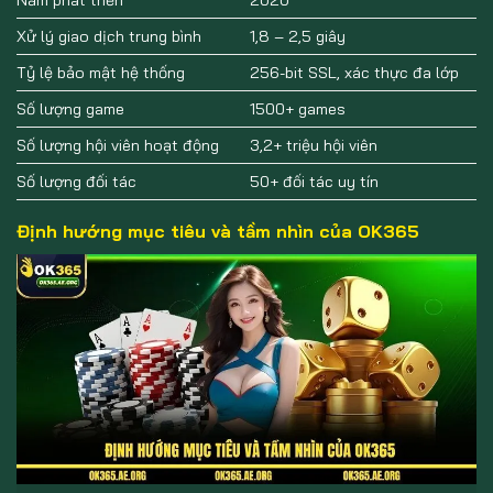
Xử lý giao dịch trung bình
1,8 – 2,5 giây
Tỷ lệ bảo mật hệ thống
256-bit SSL, xác thực đa lớp
Số lượng game
1500+ games
Số lượng hội viên hoạt động
3,2+ triệu hội viên
Số lượng đối tác
50+ đối tác uy tín
Định hướng mục tiêu và tầm nhìn của OK365