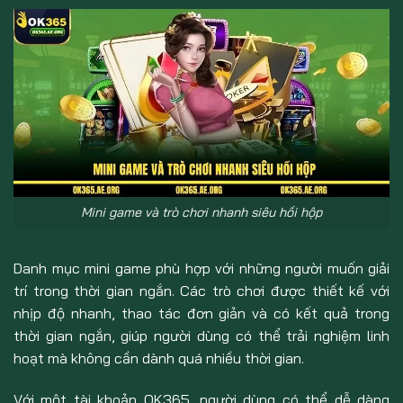
Mini game và trò chơi nhanh siêu hồi hộp
Danh mục mini game phù hợp với những người muốn giải
trí trong thời gian ngắn. Các trò chơi được thiết kế với
nhịp độ nhanh, thao tác đơn giản và có kết quả trong
thời gian ngắn, giúp người dùng có thể trải nghiệm linh
hoạt mà không cần dành quá nhiều thời gian.
Với một tài khoản OK365, người dùng có thể dễ dàng