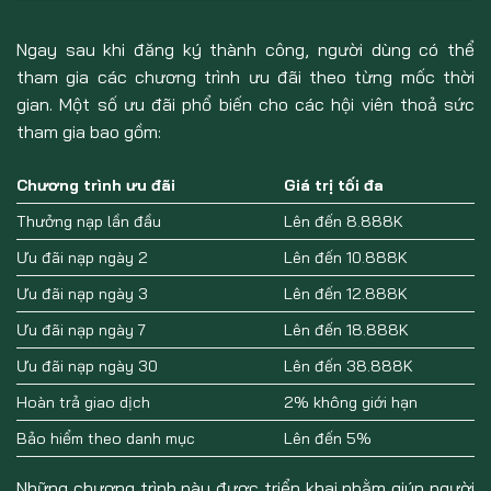
Ngay sau khi đăng ký thành công, người dùng có thể
tham gia các chương trình ưu đãi theo từng mốc thời
gian. Một số ưu đãi phổ biến cho các hội viên thoả sức
tham gia bao gồm:
Chương trình ưu đãi
Giá trị tối đa
Thưởng nạp lần đầu
Lên đến 8.888K
Ưu đãi nạp ngày 2
Lên đến 10.888K
Ưu đãi nạp ngày 3
Lên đến 12.888K
Ưu đãi nạp ngày 7
Lên đến 18.888K
Ưu đãi nạp ngày 30
Lên đến 38.888K
Hoàn trả giao dịch
2% không giới hạn
Bảo hiểm theo danh mục
Lên đến 5%
Những chương trình này được triển khai nhằm giúp người