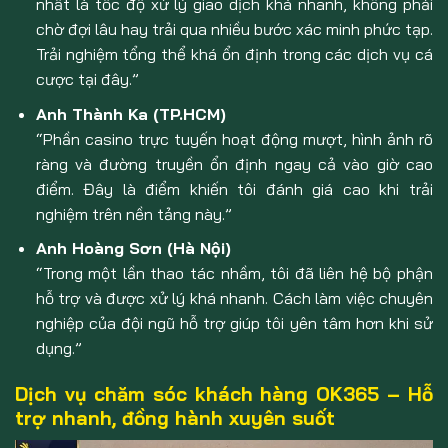
nhất là tốc độ xử lý giao dịch khá nhanh, không phải
chờ đợi lâu hay trải qua nhiều bước xác minh phức tạp.
Trải nghiệm tổng thể khá ổn định trong các dịch vụ cá
cược tại đây.”
Anh Thành Ka (TP.HCM)
“Phần casino trực tuyến hoạt động mượt, hình ảnh rõ
ràng và đường truyền ổn định ngay cả vào giờ cao
điểm. Đây là điểm khiến tôi đánh giá cao khi trải
nghiệm trên nền tảng này.”
Anh Hoàng Sơn (Hà Nội)
“Trong một lần thao tác nhầm, tôi đã liên hệ bộ phận
hỗ trợ và được xử lý khá nhanh. Cách làm việc chuyên
nghiệp của đội ngũ hỗ trợ giúp tôi yên tâm hơn khi sử
dụng.”
Dịch vụ chăm sóc khách hàng OK365 – Hỗ
trợ nhanh, đồng hành xuyên suốt