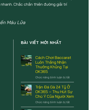
nhanh. Chắc chắn thiên đường giải trí
yến Máu Lửa
BÀI VIẾT MỚI NHẤT
Cách Chơi Baccarat
Luôn Thắng Nhận
Thưởng Khủng Tại
OK365
Chức năng bình luận bị tắt
ở
Cách
Chơi
Trận Đá Gà 24 Tỷ Ở
Baccarat
OK365 – Thu Hút Sự
Luôn
Chú Ý Của Người Xem
Thắng
Chức năng bình luận bị tắt
ở
Nhận
Trận
Thưởng