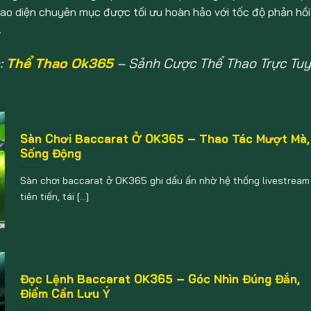
iao diện chuyên mục được tối ưu hoàn hảo với tốc độ phản hồi 
.
:
Thể Thao Ok365
– Sảnh Cược Thể Thao Trực Tu
Sàn Chơi Baccarat Ở OK365 – Thao Tác Mượt Mà,
Sống Động
Sàn chơi baccarat ở OK365 ghi dấu ấn nhờ hệ thống livestream
tiên tiến, tái [...]
Đọc Lệnh Baccarat OK365 – Góc Nhìn Đúng Đắn,
Điểm Cần Lưu Ý