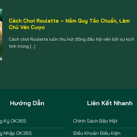
Cách Chơi Roulette – Nắm Quy Tắc Chuẩn, Làm
Chủ Ván Cược
Cách chơi Roulette luôn thu hút đông đảo hội viên bởi sự kịch
tính trong [...]
Hướng Dẫn
Liên Kết Nhanh
g Ký OK365
Chính Sách Bảo Mật
g Nhập OK365
Điều Khoản Điều Kiện