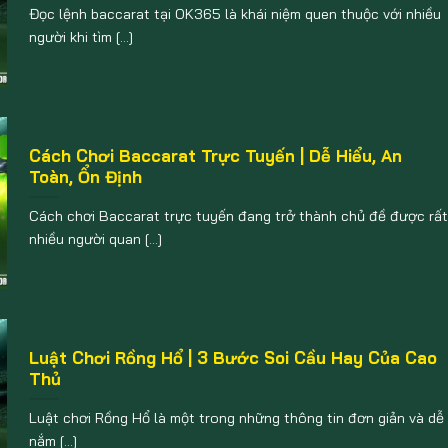
Đọc lệnh baccarat tại OK365 là khái niệm quen thuộc với nhiều
người khi tìm [...]
Cách Chơi Baccarat Trực Tuyến | Dễ Hiểu, An
Toàn, Ổn Định
Cách chơi Baccarat trực tuyến đang trở thành chủ đề được rất
nhiều người quan [...]
Luật Chơi Rồng Hổ | 3 Bước Soi Cầu Hay Của Cao
Thủ
Luật chơi Rồng Hổ là một trong những thông tin đơn giản và dễ
nắm [...]