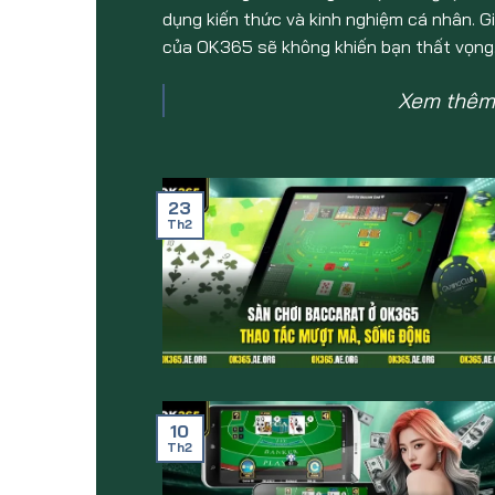
dụng kiến thức và kinh nghiệm cá nhân. G
của OK365 sẽ không khiến bạn thất vọng
Xem thêm
23
Th2
10
Th2