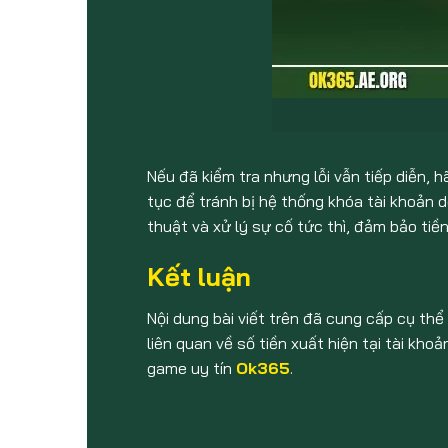
Nếu đã kiểm tra nhưng lỗi vẫn tiếp diễn, 
tục để tránh bị hệ thống khóa tài khoản d
thuật và xử lý sự cố tức thì, đảm bảo ti
Kết luận
Nội dung bài viết trên đã cung cấp cụ thể 
liên quan về số tiền xuất hiện tại tài kh
game uy tín
Ok365
.