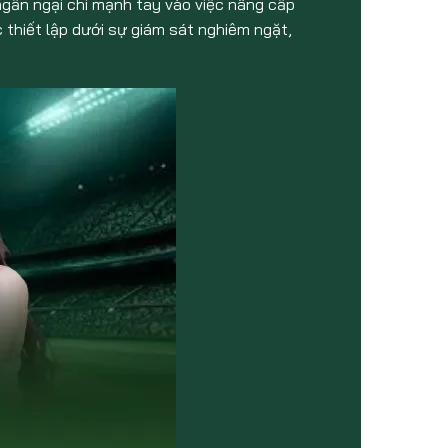
gần ngại chi mạnh tay vào việc nâng cấp
 thiết lập dưới sự giám sát nghiêm ngặt,