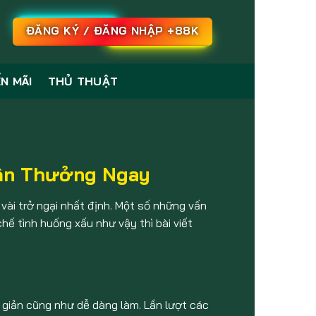
ĐĂNG KÝ / ĐĂNG NHẬP +88K
N MÃI
THỦ THUẬT
hận Thưởng Ngay
 vài trở ngại nhất định. Một số những vấn
hế tình huống xấu như vậy thì bài viết
 giản cũng như dễ dàng làm. Lần lượt các