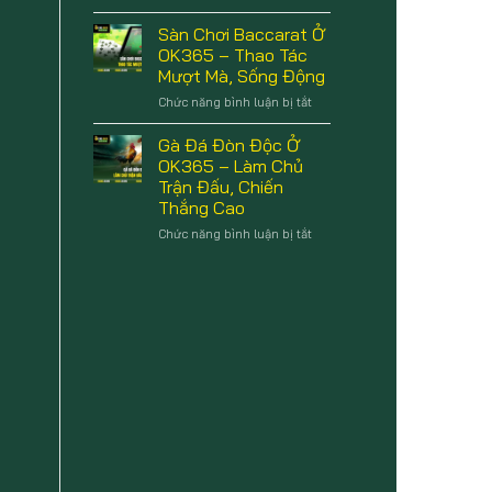
Kèo
Tiền
1
Thưởng
Sàn Chơi Baccarat Ở
1.5
Cực
OK365 – Thao Tác
Tài
Khủng
Mượt Mà, Sống Động
Xỉu
Tại
Chức năng bình luận bị tắt
ở
Ở
OK365
n
Sàn
OK365
Chơi
–
Gà Đá Đòn Độc Ở
Baccarat
Xoay
OK365 – Làm Chủ
Ở
Quanh
Trận Đấu, Chiến
OK365
Tổng
Thắng Cao
–
Số
Thao
Chức năng bình luận bị tắt
Bàn
ở
Tác
Thắng
Gà
Mượt
Đá
Mà,
Đòn
Sống
Độc
Động
Ở
OK365
–
Làm
Chủ
Trận
Đấu,
Chiến
Thắng