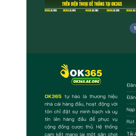
1
Đăn
OK365
tự hào là thương hiệu
Đăn
nhà cái hàng đầu, hoạt động với
Nạp
tôn chỉ đặt sự minh bạch và uy
tín lên hàng đầu để phục vụ
Rút
cộng đồng cược thủ. Hệ thống
Tải
cam kết mang lại một sân chơi