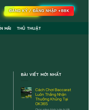
ĐĂNG KÝ / ĐĂNG NHẬP +88K
N MÃI
THỦ THUẬT
BÀI VIẾT MỚI NHẤT
Cách Chơi Baccarat
Luôn Thắng Nhận
Thưởng Khủng Tại
OK365
Chức năng bình luận bị tắt
ở