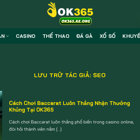
ẪN
CASINO
THỂ THAO
ĐÁ GÀ
XỔ SỐ
KHUYẾ
LƯU TRỮ TÁC GIẢ:
SEO
Cách Chơi Baccarat Luôn Thắng Nhận Thưởng
Khủng Tại OK365
Cách chơi Baccarat luôn thắng phổ biến trong casino online,
đòi hỏi thành viên nắm [...]