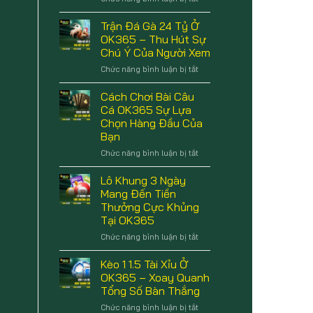
Cách
Chơi
Trận Đá Gà 24 Tỷ Ở
Baccarat
OK365 – Thu Hút Sự
Luôn
Chú Ý Của Người Xem
Thắng
Chức năng bình luận bị tắt
ở
Nhận
Trận
Thưởng
Đá
Khủng
Cách Chơi Bài Câu
Gà
Tại
Cá OK365 Sự Lựa
24
OK365
Chọn Hàng Đầu Của
Tỷ
Bạn
Ở
OK365
Chức năng bình luận bị tắt
ở
–
Cách
Thu
Chơi
Lô Khung 3 Ngày
Hút
Bài
Mang Đến Tiền
Sự
Câu
Thưởng Cực Khủng
Chú
Cá
Tại OK365
Ý
OK365
Của
Sự
Chức năng bình luận bị tắt
ở
Người
Lựa
Lô
Xem
Chọn
Khung
Kèo 1 1.5 Tài Xỉu Ở
Hàng
3
OK365 – Xoay Quanh
Đầu
Ngày
Tổng Số Bàn Thắng
Của
Mang
Chức năng bình luận bị tắt
Bạn
ở
Đến