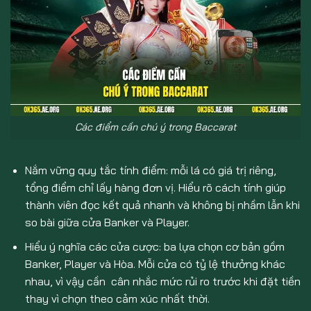
Các điểm cần chú ý trong Baccarat
Nắm vững quy tắc tính điểm: mỗi lá có giá trị riêng,
tổng điểm chỉ lấy hàng đơn vị. Hiểu rõ cách tính giúp
thành viên đọc kết quả nhanh và không bị nhầm lẫn khi
so bài giữa cửa Banker và Player.
Hiểu ý nghĩa các cửa cược: ba lựa chọn cơ bản gồm
Banker, Player và Hòa. Mỗi cửa có tỷ lệ thưởng khác
nhau, vì vậy cần cân nhắc mức rủi ro trước khi đặt tiền
thay vì chọn theo cảm xúc nhất thời.