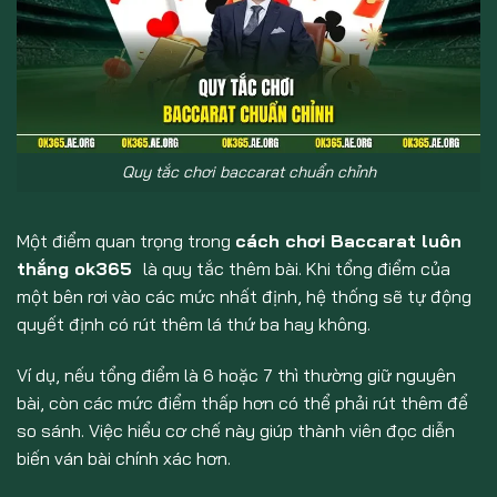
Quy tắc chơi baccarat chuẩn chỉnh
Một điểm quan trọng trong
cách chơi Baccarat luôn
thắng ok365
là quy tắc thêm bài. Khi tổng điểm của
một bên rơi vào các mức nhất định, hệ thống sẽ tự động
quyết định có rút thêm lá thứ ba hay không.
Ví dụ, nếu tổng điểm là 6 hoặc 7 thì thường giữ nguyên
bài, còn các mức điểm thấp hơn có thể phải rút thêm để
so sánh. Việc hiểu cơ chế này giúp thành viên đọc diễn
biến ván bài chính xác hơn.