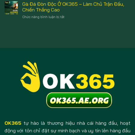
Chơi
Gà Đá Đòn Độc Ở OK365 – Làm Chủ Trận Đấu,
OK365
OK365
Baccarat
–
Chiến Thắng Cao
Ở
Xoay
Chức năng bình luận bị tắt
ở
OK365
Quanh
Gà
–
Tổng
Đá
Thao
Số
Đòn
Tác
Bàn
Độc
Mượt
Thắng
Ở
Mà,
OK365
Sống
–
Động
Làm
Chủ
Trận
Đấu,
Chiến
Thắng
Cao
OK365
tự hào là thương hiệu nhà cái hàng đầu, hoạt
động với tôn chỉ đặt sự minh bạch và uy tín lên hàng đầu