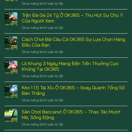
Chức năng bình luận bị tắt
ở
Cách
Chơi
Trận Đá Gà 24 Tỷ Ở OK365 – Thu Hút Sự Chú Ý
Baccarat
Của Người Xem
Luôn
Chức năng bình luận bị tắt
ở
Thắng
Trận
Nhận
Đá
Cách Chơi Bài Câu Cá OK365 Sự Lựa Chọn Hàng
Thưởng
Gà
Khủng
Đầu Của Bạn
24
Tại
Chức năng bình luận bị tắt
ở
Tỷ
OK365
Cách
Ở
Chơi
Lô Khung 3 Ngày Mang Đến Tiền Thưởng Cực
OK365
Bài
–
Khủng Tại OK365
Câu
Thu
Chức năng bình luận bị tắt
ở
Cá
Hút
Lô
OK365
Sự
Khung
Kèo 1 1.5 Tài Xỉu Ở OK365 – Xoay Quanh Tổng Số
Sự
Chú
3
Lựa
Bàn Thắng
Ý
Ngày
Chọn
Của
Chức năng bình luận bị tắt
ở
Mang
Hàng
Người
Kèo
Đến
Đầu
Xem
1
Sàn Chơi Baccarat Ở OK365 – Thao Tác Mượt
Tiền
Của
1.5
Thưởng
Mà, Sống Động
Bạn
Tài
Cực
Chức năng bình luận bị tắt
ở
Xỉu
Khủng
Sàn
Ở
Tại