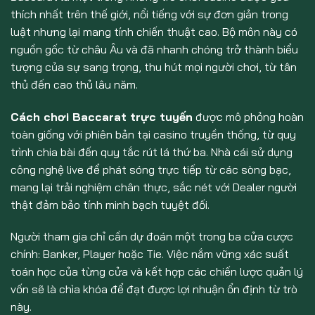
thích nhất trên thế giới, nổi tiếng với sự đơn giản trong
luật nhưng lại mang tính chiến thuật cao. Bộ môn này có
nguồn gốc từ châu Âu và đã nhanh chóng trở thành biểu
tượng của sự sang trọng, thu hút mọi người chơi, từ tân
thủ đến cao thủ lâu năm.
Cách chơi Baccarat trực tuyến
được mô phỏng hoàn
toàn giống với phiên bản tại casino truyền thống, từ quy
trình chia bài đến quy tắc rút lá thứ ba. Nhà cái sử dụng
công nghệ live để phát sóng trực tiếp từ các sòng bạc,
mang lại trải nghiệm chân thực, sắc nét với Dealer người
thật đảm bảo tính minh bạch tuyệt đối.
Người tham gia chỉ cần dự đoán một trong ba cửa cược
chính: Banker, Player hoặc Tie. Việc nắm vững xác suất
toán học của từng cửa và kết hợp các chiến lược quản lý
vốn sẽ là chìa khóa để đạt được lợi nhuận ổn định từ trò
này.