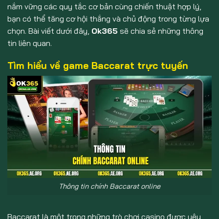
nắm vững các quy tắc cơ bản cùng chiến thuật hợp lý,
bạn có thể tăng cơ hội thắng và chủ động trong từng lựa
chọn. Bài viết dưới đây,
Ok365
sẽ chia sẻ những thông
tin liên quan.
Tìm hiểu về game Baccarat trực tuyến
Thông tin chính Baccarat online
Baccarat là một trong những trò chơi casino được yêu