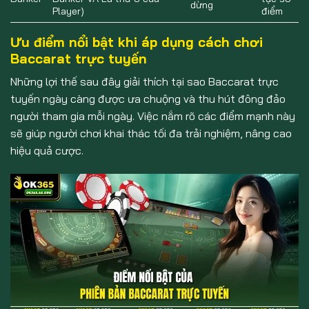
dừng
Player)
điểm
Ưu điểm nổi bật khi áp dụng cách chơi
Baccarat trực tuyến
Những lợi thế sau đây giải thích tại sao Baccarat trực
tuyến ngày càng được ưa chuộng và thu hút đông đảo
người tham gia mỗi ngày. Việc nắm rõ các điểm mạnh này
sẽ giúp người chơi khai thác tối đa trải nghiệm, nâng cao
hiệu quả cược.