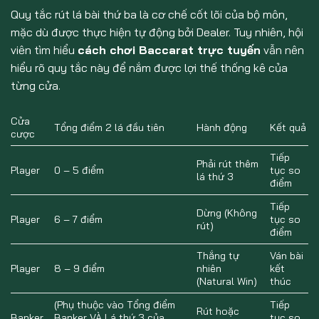
Quy tắc rút lá bài thứ ba là cơ chế cốt lõi của bộ môn,
mặc dù được thực hiện tự động bởi Dealer. Tuy nhiên, hội
viên tìm hiểu
cách chơi Baccarat trực tuyến
vẫn nên
hiểu rõ quy tắc này để nắm được lợi thế thống kê của
từng cửa.
Cửa
Tổng điểm 2 lá đầu tiên
Hành động
Kết quả
cược
Tiếp
Phải rút thêm
Player
0 – 5 điểm
tục so
lá thứ 3
điểm
Tiếp
Dừng (Không
Player
6 – 7 điểm
tục so
rút)
điểm
Thắng tự
Ván bài
Player
8 – 9 điểm
nhiên
kết
(Natural Win)
thúc
(Phụ thuộc vào Tổng điểm
Tiếp
Rút hoặc
Banker
Banker VÀ Lá thứ 3 của
tục so