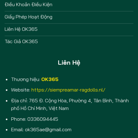
Điều Khoản Điều Kiện
Giấy Phép Hoạt Động
Liên Hệ OK365
Tác Giả OK365
Liên Hệ
Thương hiệu:
OK365
Website:
https://siempreamar-ragdolls.nl/
Địa chỉ: 765 Đ. Cộng Hòa, Phường 4, Tân Bình, Thành
phố Hồ Chí Minh, Việt Nam
Phone: 0336094445
Email:
ok365ae@gmail.com