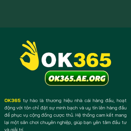
Gà
–
Tổng
Đá
Thao
Số
Đòn
Tác
Bàn
Độc
Mượt
Thắng
Ở
Mà,
OK365
Sống
–
Động
Làm
Chủ
Trận
Đấu,
Chiến
Thắng
Cao
OK365
tự hào là thương hiệu nhà cái hàng đầu, hoạt
động với tôn chỉ đặt sự minh bạch và uy tín lên hàng đầu
để phục vụ cộng đồng cược thủ. Hệ thống cam kết mang
lại một sân chơi chuyên nghiệp, giúp bạn yên tâm đầu tư
và giải trí.