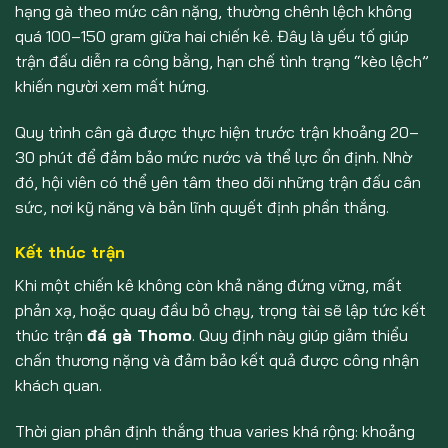
hạng gà theo mức cân nặng, thường chênh lệch không
quá 100–150 gram giữa hai chiến kê. Đây là yếu tố giúp
trận đấu diễn ra công bằng, hạn chế tình trạng “kèo lệch”
khiến người xem mất hứng.
Quy trình cân gà được thực hiện trước trận khoảng 20–
30 phút để đảm bảo mức nước và thể lực ổn định. Nhờ
đó, hội viên có thể yên tâm theo dõi những trận đấu cân
sức, nơi kỹ năng và bản lĩnh quyết định phần thắng.
Kết thúc trận
Khi một chiến kê không còn khả năng đứng vững, mất
phản xạ, hoặc quay đầu bỏ chạy, trọng tài sẽ lập tức kết
thúc trận
đá gà Thomo
. Quy định này giúp giảm thiểu
chấn thương nặng và đảm bảo kết quả được công nhận
khách quan.
Thời gian phân định thắng thua varies khá rộng: khoảng