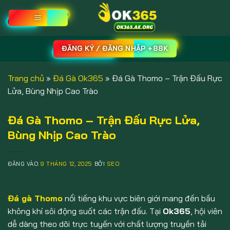
Bỏ
qua
nội
dung
ĐĂNG KÝ / ĐĂNG NHẬP +88K
Trang chủ
»
Đá Gà Ok365
»
Đá Gà Thomo – Trận Đấu Rực
Lửa, Bùng Nhịp Cao Trào
Đá Gà Thomo – Trận Đấu Rực Lửa,
Bùng Nhịp Cao Trào
ĐĂNG VÀO
9 THÁNG 12, 2025
BỞI
SEO
Đá gà Thomo
nổi tiếng khu vực biên giới mang đến bầu
không khí sôi động suốt các trận đấu. Tại
Ok365
, hội viên
dễ dàng theo dõi trực tuyến với chất lượng truyền tải