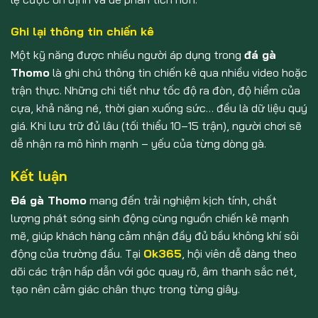
Ghi lại thông tin chiến kê
Một kỹ năng được nhiều người áp dụng trong
đá gà
Thomo
là ghi chú thông tin chiến kê qua nhiều video hoặc
trận thực. Những chi tiết như tốc độ ra đòn, độ hiểm của
cựa, khả năng né, thời gian xuống sức… đều là dữ liệu quý
giá. Khi lưu trữ đủ lâu (tối thiểu 10–15 trận), người chơi sẽ
dễ nhận ra mô hình mạnh – yếu của từng dòng gà.
Kết luận
Đá gà Thomo
mang đến trải nghiệm kịch tính, chất
lượng phát sóng sinh động cùng nguồn chiến kê mạnh
mẽ, giúp khách hàng cảm nhận đầy đủ bầu không khí sôi
động của trường đấu. Tại
Ok365
, hội viên dễ dàng theo
dõi các trận hấp dẫn với góc quay rõ, âm thanh sắc nét,
tạo nên cảm giác chân thực trong từng giây.