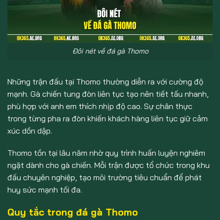
Đôi nét về đá gà Thomo
Những trận đấu tại Thomo thường diễn ra với cường độ
mạnh. Gà chiến tung đòn liên tục tạo nên tiết tấu nhanh,
phù hợp với anh em thích nhịp độ cao. Sự chân thực
trong từng pha ra đòn khiến khách hàng liên tục giữ cảm
xúc dồn dập.
Thomo tồn tại lâu năm nhờ quy trình huấn luyện nghiêm
ngặt dành cho gà chiến. Mỗi trận được tổ chức trong khu
đấu chuyên nghiệp, tạo môi trường tiêu chuẩn để phát
huy sức mạnh tối đa.
Quy tắc trong đá gà Thomo