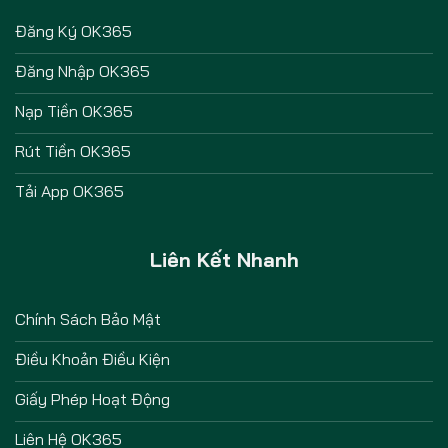
Đăng Ký OK365
Đăng Nhập OK365
Nạp Tiền OK365
Rút Tiền OK365
Tải App OK365
Liên Kết Nhanh
Chính Sách Bảo Mật
Điều Khoản Điều Kiện
Giấy Phép Hoạt Động
Liên Hệ OK365