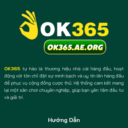
–
Động
Làm
Chủ
Trận
Đấu,
Chiến
Thắng
Cao
OK365
tự hào là thương hiệu nhà cái hàng đầu, hoạt
động với tôn chỉ đặt sự minh bạch và uy tín lên hàng đầu
để phục vụ cộng đồng cược thủ. Hệ thống cam kết mang
lại một sân chơi chuyên nghiệp, giúp bạn yên tâm đầu tư
và giải trí.
Hướng Dẫn