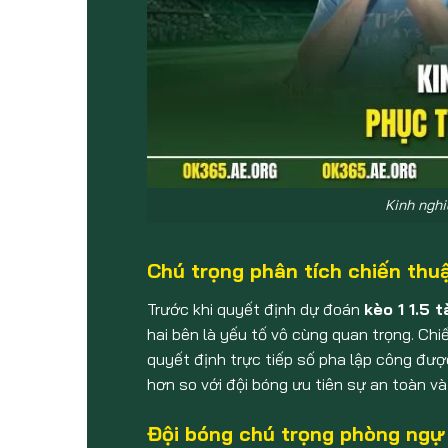
Kinh nghi
Chú trọng phân tích chiến thuậ
Trước khi quyết định dự đoán
kèo 1 1.5 t
hai bên là yếu tố vô cùng quan trọng. Ch
quyết định trực tiếp số pha lập công được
hơn so với đội bóng ưu tiên sự an toàn v
Đội bóng chú trọng phòng ngự