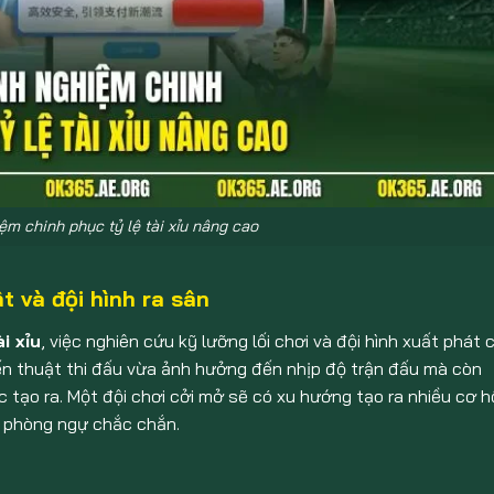
ệm chinh phục tỷ lệ tài xỉu nâng cao
t và đội hình ra sân
ài xỉu
, việc nghiên cứu kỹ lưỡng lối chơi và đội hình xuất phát 
iến thuật thi đấu vừa ảnh hưởng đến nhịp độ trận đấu mà còn
 tạo ra. Một đội chơi cởi mở sẽ có xu hướng tạo ra nhiều cơ h
à phòng ngự chắc chắn.