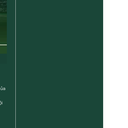
của
ội