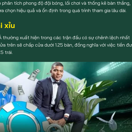
 phân tích phong độ đội bóng, lối chơi và thống kê bàn thắng,
a chọn hiệu quả và ổn định trong quá trình tham gia lâu dài.
i xỉu
 thường xuất hiện trong các trận đấu có sự chênh lệch nhất
 cửa trên sẽ chấp cửa dưới 1.25 bàn, đồng nghĩa với việc tiền đ
5 trái.