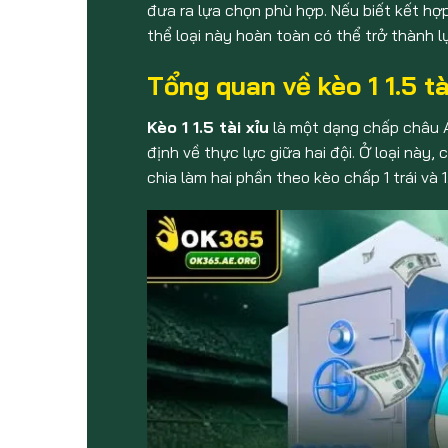
đưa ra lựa chọn phù hợp. Nếu biết kết hợp
thể loại này hoàn toàn có thể trở thành lự
Tổng quan về kèo 1 1.5 tà
Kèo 1 1.5 tài xỉu
là một dạng chấp châu Á
định về thực lực giữa hai đội. Ở loại này,
chia làm hai phần theo kèo chấp 1 trái và 1.