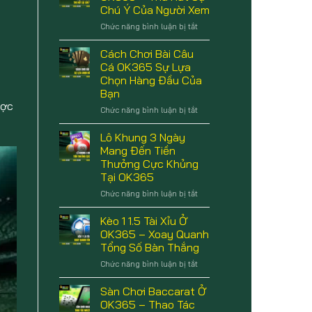
Luôn
Chú Ý Của Người Xem
Thắng
Chức năng bình luận bị tắt
ở
Nhận
Trận
Thưởng
Đá
Khủng
Cách Chơi Bài Câu
Gà
Tại
Cá OK365 Sự Lựa
24
OK365
Chọn Hàng Đầu Của
Tỷ
Bạn
Ở
ược
OK365
Chức năng bình luận bị tắt
ở
–
Cách
Thu
Chơi
Lô Khung 3 Ngày
Hút
Bài
Mang Đến Tiền
Sự
Câu
Thưởng Cực Khủng
Chú
Cá
Tại OK365
Ý
OK365
Của
Sự
Chức năng bình luận bị tắt
ở
Người
Lựa
Lô
Xem
Chọn
Khung
Kèo 1 1.5 Tài Xỉu Ở
Hàng
3
OK365 – Xoay Quanh
Đầu
Ngày
Tổng Số Bàn Thắng
Của
Mang
Chức năng bình luận bị tắt
Bạn
ở
Đến
Kèo
Tiền
1
Thưởng
Sàn Chơi Baccarat Ở
1.5
Cực
OK365 – Thao Tác
Tài
Khủng