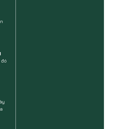
ôn
1
ừ đó
này
ựa