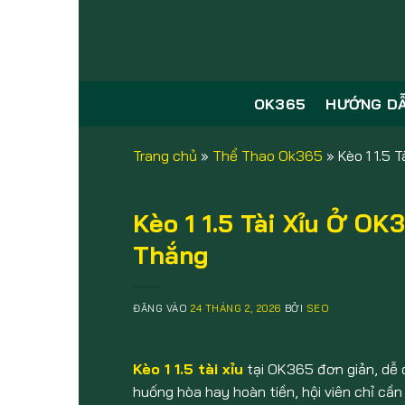
Bỏ
qua
nội
dung
OK365
HƯỚNG D
Trang chủ
»
Thể Thao Ok365
»
Kèo 1 1.5
Kèo 1 1.5 Tài Xỉu Ở O
Thắng
ĐĂNG VÀO
24 THÁNG 2, 2026
BỞI
SEO
Kèo 1 1.5 tài xỉu
tại OK365 đơn giản, dễ đ
huống hòa hay hoàn tiền, hội viên chỉ cần