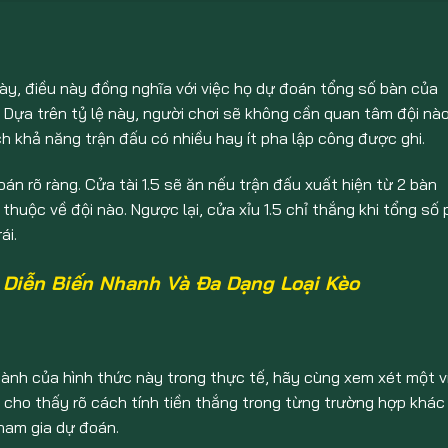
ày, điều này đồng nghĩa với việc họ dự đoán tổng số bàn của
Dựa trên tỷ lệ này, người chơi sẽ không cần quan tâm đội nà
h khả năng trận đấu có nhiều hay ít pha lập công được ghi.
đoán rõ ràng. Cửa tài 1.5 sẽ ăn nếu trận đấu xuất hiện từ 2 bàn
thuộc về đội nào. Ngược lại, cửa xỉu 1.5 chỉ thắng khi tổng số
ái.
 Diễn Biến Nhanh Và Đa Dạng Loại Kèo
hành của hình thức này trong thực tế, hãy cùng xem xét một v
ẽ cho thấy rõ cách tính tiền thắng trong từng trường hợp khác
tham gia dự đoán.