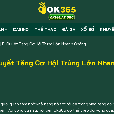
ẪN
CASINO
THỂ THAO
ĐÁ GÀ
XỔ SỐ
KHUYẾ
 | Bí Quyết Tăng Cơ Hội Trúng Lớn Nhanh Chóng
Quyết Tăng Cơ Hội Trúng Lớn Nha
gười quan tâm nhờ khả năng hỗ trợ tối đa trong việc tăng cơ 
yến. Với công cụ này, hội viên Ok365 có thể theo dõi vòng qua