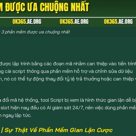
t 3 phần mềm được ưa chuộng nhất
được lập trình bằng các đoạn mã nhằm can thiệp vào tiến trìn
g cài script thông qua phần mềm hỗ trợ và chỉnh sửa dữ liệu
, nó có thể tự động thay đổi tỷ lệ trả thưởng hoặc can thiệp
đổi mã hệ thống, tool Script bị xem là hình thức gian lận dễ b
i slot hiện nay đều có AI giám sát 24/7, nên việc dùng phần m
n ngay lập tức.
u | Sự Thật Về Phần Mềm Gian Lận Cược