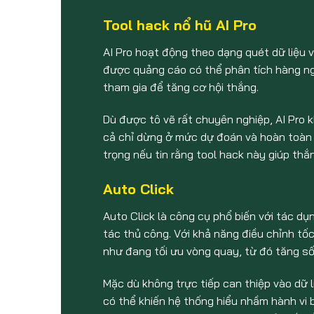
Tool hack nổ hũ AI Pro
AI Pro hoạt động theo dạng quét dữ liệu
được quảng cáo có thể phân tích hàng ngh
tham gia để tăng cơ hội thắng.
Dù được tô vẽ rất chuyên nghiệp, AI Pro 
cả chỉ dừng ở mức dự đoán và hoàn toàn k
trọng nếu tin rằng tool hack này giúp th
Auto Click
Auto Click là công cụ phổ biến với tác d
tác thủ công. Với khả năng điều chỉnh tố
như đang tối ưu vòng quay, từ đó tăng số 
Mặc dù không trực tiếp can thiệp vào dữ li
có thể khiến hệ thống hiểu nhầm hành vi