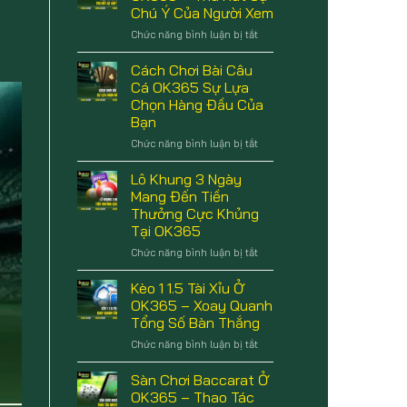
Luôn
Chú Ý Của Người Xem
Thắng
Chức năng bình luận bị tắt
ở
Nhận
Trận
Thưởng
Đá
Khủng
Cách Chơi Bài Câu
Gà
Tại
Cá OK365 Sự Lựa
24
OK365
Chọn Hàng Đầu Của
Tỷ
Bạn
Ở
OK365
Chức năng bình luận bị tắt
ở
–
Cách
Thu
Chơi
Lô Khung 3 Ngày
Hút
Bài
Mang Đến Tiền
Sự
Câu
Thưởng Cực Khủng
Chú
Cá
Tại OK365
Ý
OK365
Của
Sự
Chức năng bình luận bị tắt
ở
Người
Lựa
Lô
Xem
Chọn
Khung
Kèo 1 1.5 Tài Xỉu Ở
Hàng
3
OK365 – Xoay Quanh
Đầu
Ngày
Tổng Số Bàn Thắng
Của
Mang
Chức năng bình luận bị tắt
Bạn
ở
Đến
Kèo
Tiền
1
Thưởng
Sàn Chơi Baccarat Ở
1.5
Cực
OK365 – Thao Tác
Tài
Khủng