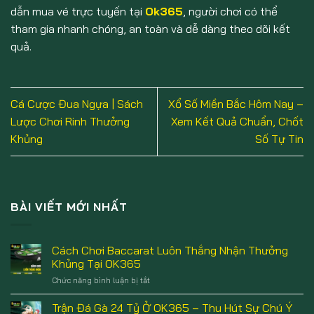
dẫn mua vé trực tuyến tại
Ok365
, người chơi có thể
tham gia nhanh chóng, an toàn và dễ dàng theo dõi kết
quả.
Cá Cược Đua Ngựa | Sách
Xổ Số Miền Bắc Hôm Nay –
Lược Chơi Rinh Thưởng
Xem Kết Quả Chuẩn, Chốt
Khủng
Số Tự Tin
BÀI VIẾT MỚI NHẤT
Cách Chơi Baccarat Luôn Thắng Nhận Thưởng
Khủng Tại OK365
Chức năng bình luận bị tắt
ở
Cách
Chơi
Trận Đá Gà 24 Tỷ Ở OK365 – Thu Hút Sự Chú Ý