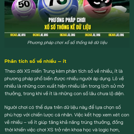
Phương pháp chơi xổ số thống kê dữ liệu
Phân tích số về nhiều – ít
Theo dõi XS miền Trung kèm phân tích số về nhiều, ít là
phương pháp phổ biến được nhiều người áp dụng. Lô về
nhiều là những con xuất hiện nhiều lần trong lịch sử mở
thưởng, trong khi về ít là những con số lâu chưa lộ diện.
Người chơi có thể dựa trên dữ liệu này để lựa chọn số
phù hợp với chiến lược cá nhân. Việc kết hợp xem xét con
về nhiều – về ít giúp tăng khả năng trúng thưởng, đồng
thời khiến việc chơi XS trở nên khoa học và logic hơn,