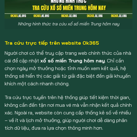
Những hình thức tra cứu xổ số miền Trung hôm nay
Tra cứu trực tiếp trên website Ok365
Người chơi có thể truy cập trang web chính thức của nhà
cái để cập nhật
xổ số miền Trung hôm nay
. Chỉ cần
chọn ngày mở thưởng hoặc tỉnh muốn xem kết quả, hệ
thống sẽ hiển thị các giải từ giải đặc biệt đến giải khuyến
khích một cách nhanh chóng.
Tra cứu trực tuyến trên hệ thống giúp tiết kiệm thời gian,
không cần đến tận nơi mua vé mà vẫn nhận kết quả chính
xác. Ngoài ra, website còn cung cấp thống kê số về nhiều
– về ít và lịch mở thưởng, giúp người chơi dễ dàng phân
tích dữ liệu, đưa ra lựa chọn thông minh hơn.