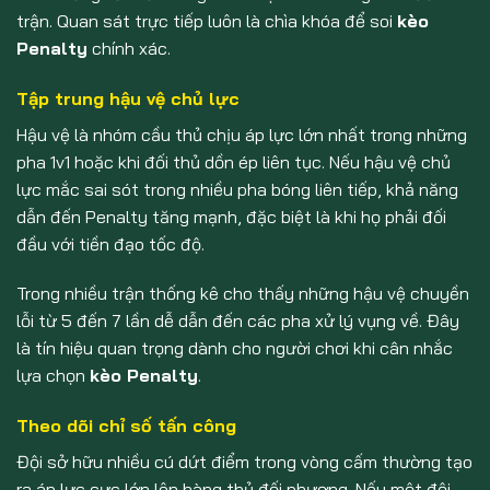
trận. Quan sát trực tiếp luôn là chìa khóa để soi
kèo
Penalty
chính xác.
Tập trung hậu vệ chủ lực
Hậu vệ là nhóm cầu thủ chịu áp lực lớn nhất trong những
pha 1v1 hoặc khi đối thủ dồn ép liên tục. Nếu hậu vệ chủ
lực mắc sai sót trong nhiều pha bóng liên tiếp, khả năng
dẫn đến Penalty tăng mạnh, đặc biệt là khi họ phải đối
đầu với tiền đạo tốc độ.
Trong nhiều trận thống kê cho thấy những hậu vệ chuyền
lỗi từ 5 đến 7 lần dễ dẫn đến các pha xử lý vụng về. Đây
là tín hiệu quan trọng dành cho người chơi khi cân nhắc
lựa chọn
kèo Penalty
.
Theo dõi chỉ số tấn công
Đội sở hữu nhiều cú dứt điểm trong vòng cấm thường tạo
ra áp lực cực lớn lên hàng thủ đối phương. Nếu một đội