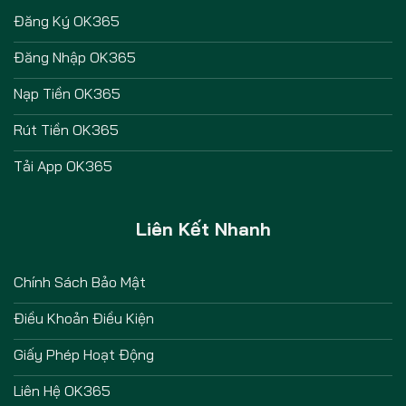
Đăng Ký OK365
Đăng Nhập OK365
Nạp Tiền OK365
Rút Tiền OK365
Tải App OK365
Liên Kết Nhanh
Chính Sách Bảo Mật
Điều Khoản Điều Kiện
Giấy Phép Hoạt Động
Liên Hệ OK365