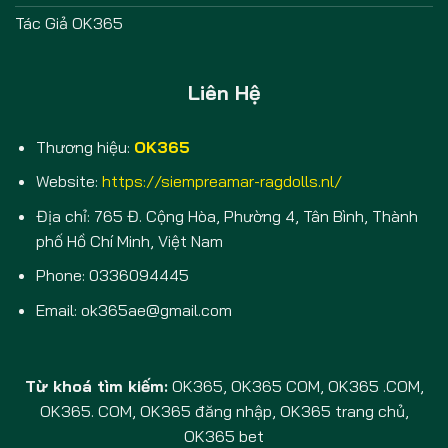
Tác Giả OK365
Liên Hệ
Thương hiệu:
OK365
Website:
https://siempreamar-ragdolls.nl/
Địa chỉ: 765 Đ. Cộng Hòa, Phường 4, Tân Bình, Thành
phố Hồ Chí Minh, Việt Nam
Phone: 0336094445
Email:
ok365ae@gmail.com
Từ khoá tìm kiếm:
OK365, OK365 COM, OK365 .COM,
OK365. COM, OK365 đăng nhập, OK365 trang chủ,
OK365 bet